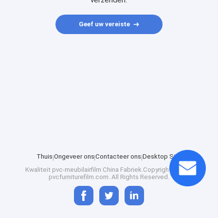
verzenden.
Geef uw vereiste
Thuis
Ongeveer ons
Contacteer ons
Desktop Site
Kwaliteit
pvc-meubilairfilm
China Fabriek.Copyright © 2025
pvcfurniturefilm.com. All Rights Reserved.